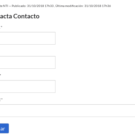
te NTI
—
Publicado: 31/10/2018 17h33
,
Última modificación: 31/10/2018 17h36
acta Contacto
 *
*
 *
iar