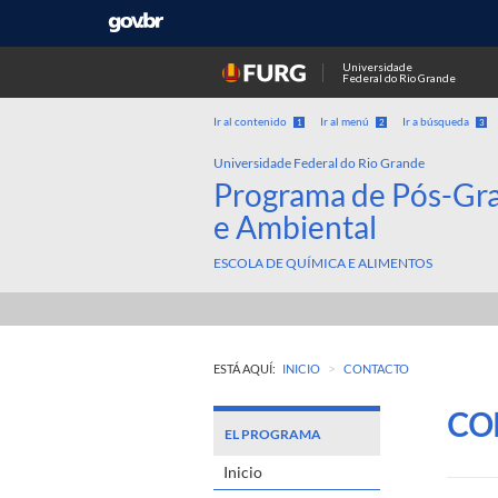
Universidade
Federal do Rio Grande
Ir al contenido
Ir al menú
Ir a búsqueda
1
2
3
Universidade Federal do Rio Grande
Programa de Pós-Gr
e Ambiental
ESCOLA DE QUÍMICA E ALIMENTOS
>
ESTÁ AQUÍ:
INICIO
CONTACTO
CO
EL PROGRAMA
Inicio