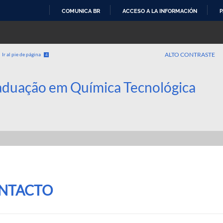
COMUNICA BR
ACCESO A LA INFORMACIÓN
P
IR
AL
CONTENIDO
ALTO CONTRASTE
Ir al pie de página
4
aduação em Química Tecnológica
NTACTO