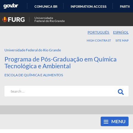
COMUNICA BR
INFORMATION ACCESS
PARTICI
SKIP
Universidade
Federal do Rio Grande
TO
CONTENT
PORTUGUÊS
ESPAÑOL
HIGH CONTRAST
SITE MAP
Universidade Federal do Rio Grande
Programa de Pós-Graduação em Química
Tecnológica e Ambiental
ESCOLA DE QUÍMICA E ALIMENTOS
MENU