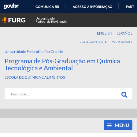
COMUNICA BR
ACESSO À INFORMAÇÃO
PARTI
IR
Universidade
Federal do Rio Grande
PARA
O
ENGLISH
ESPAÑOL
CONTEÚDO
ALTO CONTRASTE
MAPA DO SITE
Universidade Federal do Rio Grande
Programa de Pós-Graduação em Química
Tecnológica e Ambiental
ESCOLA DE QUÍMICA E ALIMENTOS
MENU