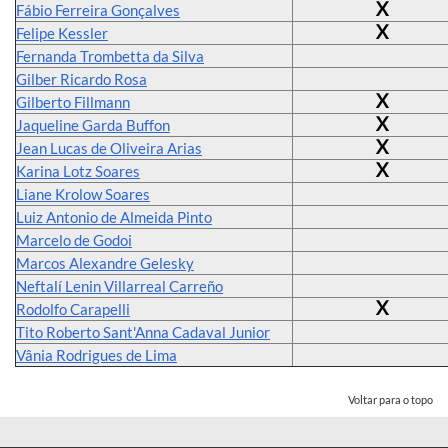
X
Fábio Ferreira Gonçalves
X
Felipe Kessler
Fernanda Trombetta da Silva
Gilber Ricardo Rosa
X
Gilberto Fillmann
X
Jaqueline Garda Buffon
X
Jean Lucas de Oliveira Arias
X
Karina Lotz Soares
Liane Krolow Soares
Luiz Antonio de Almeida Pinto
Marcelo de Godoi
Marcos Alexandre Gelesky
Neftalí Lenin Villarreal Carreño
X
Rodolfo Carapelli
Tito Roberto Sant'Anna Cadaval Junior
Vânia Rodrigues de Lima
Voltar para o topo