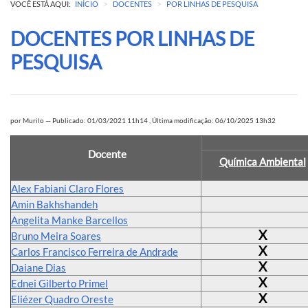
>
>
VOCÊ ESTÁ AQUI:
INÍCIO
DOCENTES
POR LINHAS DE PESQUISA
DOCENTES POR LINHAS DE
PESQUISA
por
Murilo
—
Publicado: 01/03/2021 11h14
,
Última modificação: 06/10/2025 13h32
Docente
Química Ambiental
Alex Fabiani Claro Flores
Amin Bakhshandeh
Angelita Manke Barcellos
X
Bruno Meira Soares
X
Carlos Francisco Ferreira de Andrade
X
Daiane Dias
X
Ednei Gilberto Primel
X
Eliézer Quadro Oreste